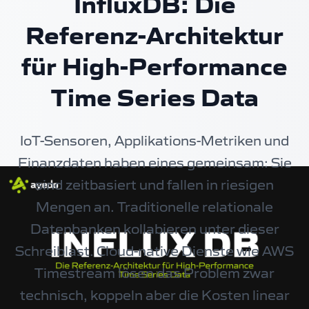
InfluxDB: Die
Referenz-Architektur
für High-Performance
Time Series Data
IoT-Sensoren, Applikations-Metriken und
Finanzdaten haben eines gemeinsam: Sie
sind zeitbasiert und fallen in riesigen
Mengen an. Traditionelle relationale
Datenbanken kollabieren unter dieser
Schreiblast. Cloud-native Dienste wie AWS
Timestream lösen das Problem zwar
technisch, koppeln aber die Kosten linear