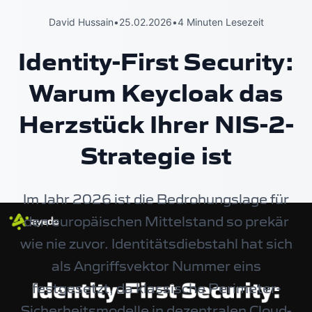
David Hussain
•
25.02.2026
•
4 Minuten Lesezeit
Identity-First Security:
Warum Keycloak das
Herzstück Ihrer NIS-2-
Strategie ist
Im Jahr 2026 ist die Bedrohungslage für
den europäischen Mittelstand so prekär
wie nie zuvor. Identitätsdiebstahl hat sich
als Angriffsvektor Nummer eins
festgesetzt, da klassische Perimeter-
Sicherheitsmodelle in dezentralen Cloud-