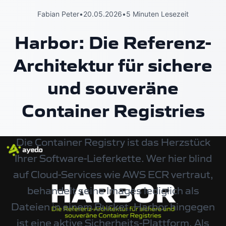
Fabian Peter
•
20.05.2026
•
5 Minuten Lesezeit
Harbor: Die Referenz-
Architektur für sichere
und souveräne
Container Registries
Die Container Registry ist das Herzstück
Ihrer Software-Lieferkette. Wer hier blind
auf Cloud-Services wie AWS ECR vertraut,
behandelt seine Images lediglich als
Dateien in einem Bucket. Harbor hingegen
ist eine aktive Sicherheits-Plattform. Als