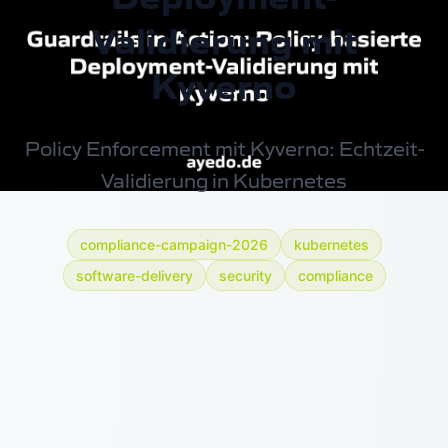
Validierung mit
Kyverno
Policy Enforcement mit Kyverno: Echtzeit-
Validierung in Kubernetes
compliance-campaign-2026
kubernetes
software-delivery
security
compliance