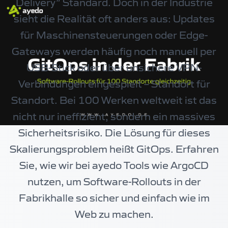
Delivery” Standard. Doch in der Industrie
sieht die Realität oft anders aus: Updates
für Maschinensteuerungen oder Edge-
Gateways werden häufig noch manuell per
USB-Stick oder über unsichere VPN-
Verbindungen eingespielt – Standort für
Standort. Bei 100 Werken weltweit ist das
nicht nur ineffizient, sondern ein massives
Sicherheitsrisiko. Die Lösung für dieses
Skalierungsproblem heißt GitOps. Erfahren
Sie, wie wir bei ayedo Tools wie ArgoCD
nutzen, um Software-Rollouts in der
Fabrikhalle so sicher und einfach wie im
Web zu machen.