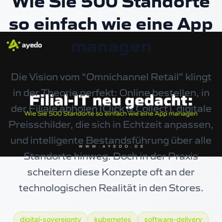
Wie Sie 500 Standorte
so einfach wie eine App
managen
Die Vision vom “Omnichannel Retail” klingt
in der Theorie perfekt: Online bestellen, in
der Filiale abholen (Click & Collect), digitale
Preisschilder, die sich in Echtzeit anpassen,
und intelligente Bestandsführung über alle
Standorte hinweg. Doch in der Praxis
scheitern diese Konzepte oft an der
technologischen Realität in den Stores.
digital-sovereignty
kubernetes
software-delivery