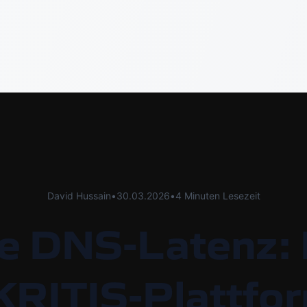
David Hussain
•
30.03.2026
•
4 Minuten Lesezeit
ne DNS-Latenz:
 KRITIS-Plattfo