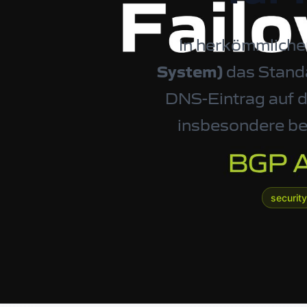
In herkömmliche
System)
das Standa
DNS-Eintrag auf d
insbesondere bei
security