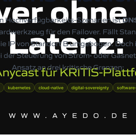
n Hochverfügbarkeits-Szenarien ist
DNS
rdwerkzeug für den Failover. Fällt Stan
ie IP von Standort B umgebogen. Doch i
 der Steuerung von Strom- oder Gasnet
Ansatz an drei kritische Grenzen:
kubernetes
cloud-native
digital-sovereignty
software-