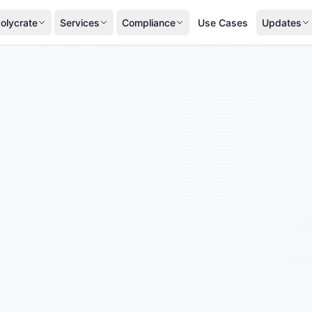
olycrate
Services
Compliance
Use Cases
Updates