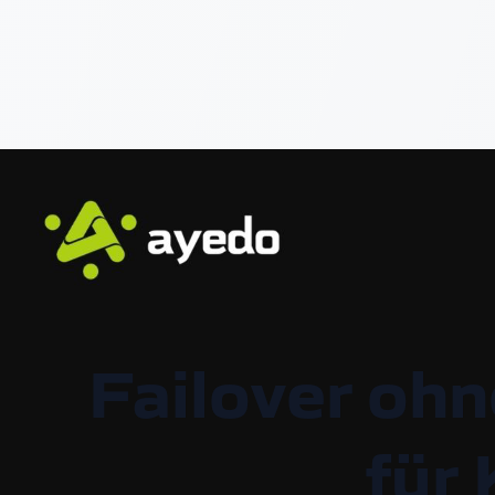
Failover oh
für