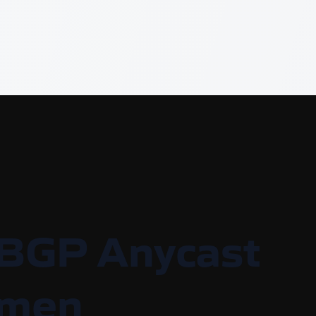
 BGP Anycast
rmen