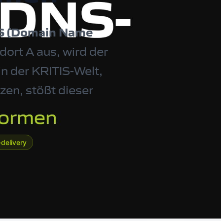
 (Domain Name
dort A aus, wird der
n der KRITIS-Welt,
zen, stößt dieser
delivery