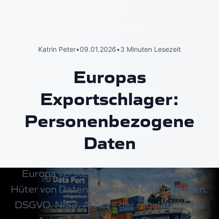
Katrin Peter
•
09.01.2026
•
3 Minuten Lesezeit
Europas
Exportschlager:
Personenbezogene
Daten
Europa versteht sich gern als globaler
Hüter von Datenschutz und Grundrechten.
DSGVO, NIS2, AI Act – der regulatorische