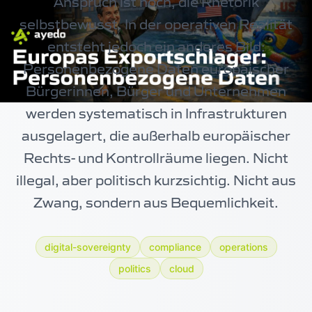
Anspruch ist hoch, die Rhetorik
selbstbewusst. In der operativen Realität
entsteht jedoch ein anderes Bild:
Personenbezogene Daten europäischer
Bürgerinnen, Bürger und Unternehmen
werden systematisch in Infrastrukturen
ausgelagert, die außerhalb europäischer
Rechts- und Kontrollräume liegen. Nicht
illegal, aber politisch kurzsichtig. Nicht aus
Zwang, sondern aus Bequemlichkeit.
digital-sovereignty
compliance
operations
politics
cloud