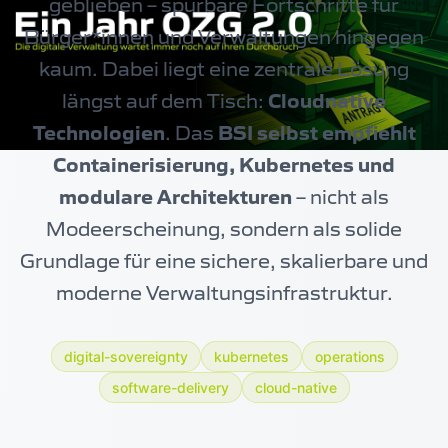
geblieben – spürbare Fortschritte für
Bürger*innen und Verwaltungen hingegen
kaum. Dabei liegt eine zentrale Lösung
längst auf dem Tisch:
Cloudnative
Technologien
. Das
BSI selbst empfiehlt
Containerisierung, Kubernetes und
modulare Architekturen
– nicht als
Modeerscheinung, sondern als solide
Grundlage für eine sichere, skalierbare und
moderne Verwaltungsinfrastruktur.
digital-sovereignty
kubernetes
operations
software-delivery
cloud-native