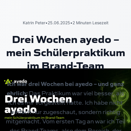
Katrin Peter
•
25.06.2025
•
2 Minuten Lesezeit
Drei Wochen ayedo –
mein Schülerpraktikum
im Brand-Team
Ich war drei Wochen bei ayedo – und ganz
ehrlich:
Das Praktikum war viel besser, als
ich es mir vorgestellt hatte. Ich habe nicht
einfach nur zugeschaut, sondern richtig
mitgemacht. Vom ersten Tag an war ich Teil
des Brand-Teams, also dem Bereich, der