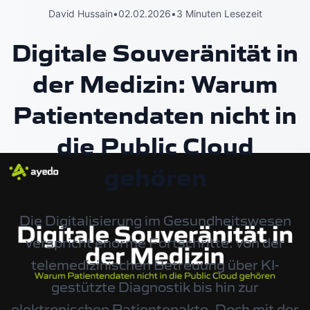
David Hussain
•
02.02.2026
•
3 Minuten Lesezeit
Digitale Souveränität in
der Medizin: Warum
Patientendaten nicht in
die Public Cloud
gehören
Die Digitalisierung im Gesundheitswesen
verspricht enorme Fortschritte: von der
telemedizinischen Betreuung über KI-
gestützte Diagnostik bis hin zur
elektronischen Patientenakte. Doch mit der