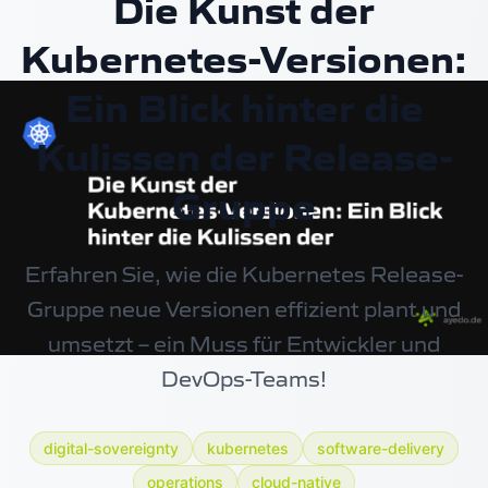
Die Kunst der
Kubernetes-Versionen:
Ein Blick hinter die
Kulissen der Release-
Gruppe
Erfahren Sie, wie die Kubernetes Release-
Gruppe neue Versionen effizient plant und
umsetzt – ein Muss für Entwickler und
DevOps-Teams!
digital-sovereignty
kubernetes
software-delivery
operations
cloud-native