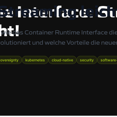
 Streaming leic
wie das Container Runtime Interface die
olutioniert und welche Vorteile die neu
sovereignty
kubernetes
cloud-native
security
software-