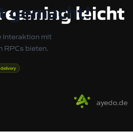
ht gemacht!
 Interaktion mit
en RPCs bieten.
delivery