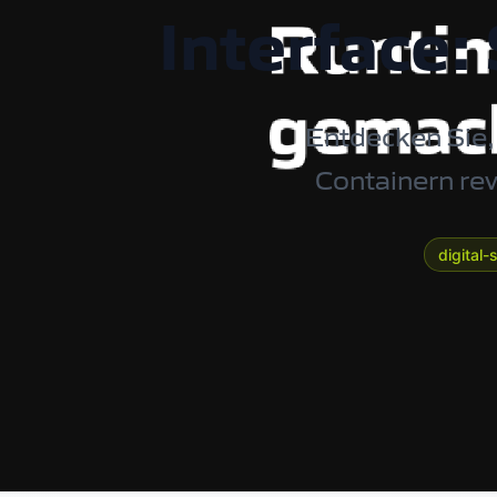
Interface:
Entdecken Sie, 
Containern rev
digital-