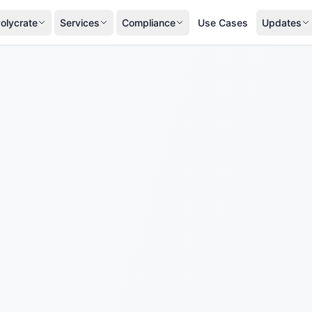
olycrate
Services
Compliance
Use Cases
Updates