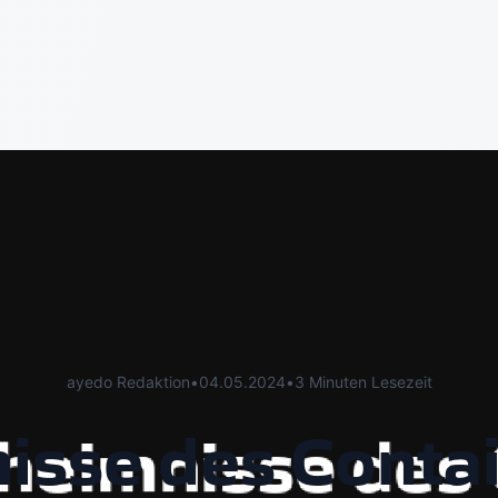
ayedo Redaktion
•
04.05.2024
•
3 Minuten Lesezeit
isse des Conta