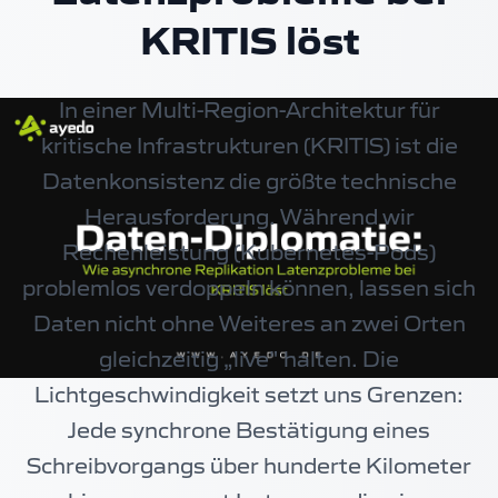
KRITIS löst
In einer Multi-Region-Architektur für
kritische Infrastrukturen (KRITIS) ist die
Datenkonsistenz die größte technische
Herausforderung. Während wir
Rechenleistung (Kubernetes-Pods)
problemlos verdoppeln können, lassen sich
Daten nicht ohne Weiteres an zwei Orten
gleichzeitig „live" halten. Die
Lichtgeschwindigkeit setzt uns Grenzen:
Jede synchrone Bestätigung eines
Schreibvorgangs über hunderte Kilometer