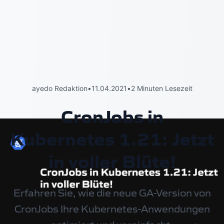
ayedo Redaktion
•
11.04.2021
•
2 Minuten Lesezeit
CronJobs in
Kubernetes 1.21: Jetzt
in voller Blüte!
Erfahren Sie, wie die neue GA-Version von
CronJobs Ihre Kubernetes-Anwendungen