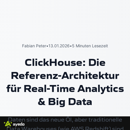
Fabian Peter
•
13.01.2026
•
5 Minuten Lesezeit
ClickHouse: Die
Referenz-Architektur
für Real-Time Analytics
& Big Data
Daten sind das neue Öl, aber traditionelle
Data Warehouses (wie AWS Redshift) sind