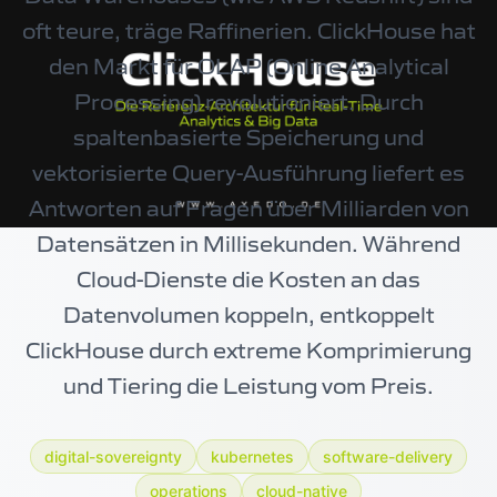
oft teure, träge Raffinerien. ClickHouse hat
den Markt für OLAP (Online Analytical
Processing) revolutioniert. Durch
spaltenbasierte Speicherung und
vektorisierte Query-Ausführung liefert es
Antworten auf Fragen über Milliarden von
Datensätzen in Millisekunden. Während
Cloud-Dienste die Kosten an das
Datenvolumen koppeln, entkoppelt
ClickHouse durch extreme Komprimierung
und Tiering die Leistung vom Preis.
digital-sovereignty
kubernetes
software-delivery
operations
cloud-native