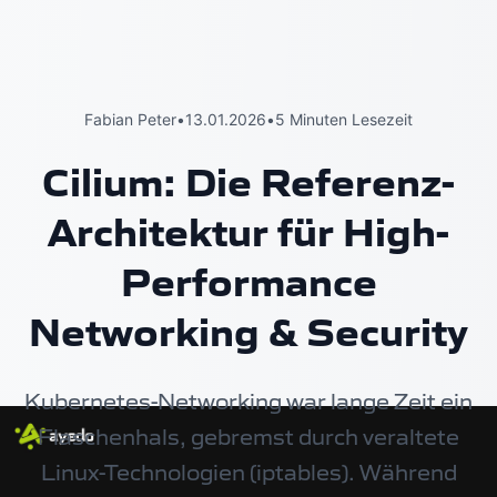
Fabian Peter
•
13.01.2026
•
5 Minuten Lesezeit
Cilium: Die Referenz-
Architektur für High-
Performance
Networking & Security
Kubernetes-Networking war lange Zeit ein
Flaschenhals, gebremst durch veraltete
Linux-Technologien (iptables). Während