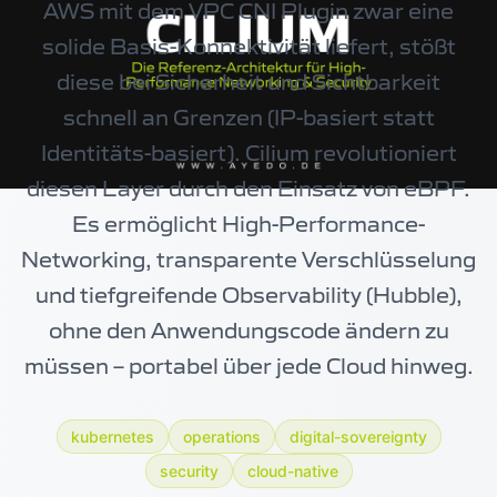
AWS mit dem VPC CNI Plugin zwar eine
solide Basis-Konnektivität liefert, stößt
diese bei Sicherheit und Sichtbarkeit
schnell an Grenzen (IP-basiert statt
Identitäts-basiert). Cilium revolutioniert
diesen Layer durch den Einsatz von eBPF.
Es ermöglicht High-Performance-
Networking, transparente Verschlüsselung
und tiefgreifende Observability (Hubble),
ohne den Anwendungscode ändern zu
müssen – portabel über jede Cloud hinweg.
kubernetes
operations
digital-sovereignty
security
cloud-native