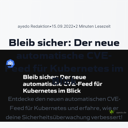
ayedo Redaktion
•
15.09.2022
•
2 Minuten Lesezeit
Bleib sicher: Der neue
automatische CVE-
Feed für Kubernetes im
Blick
Entdecke den neuen automatischen CVE-
Feed für Kubernetes und erfahre, wie er
deine Sicherheitsüberwachung verbessert!