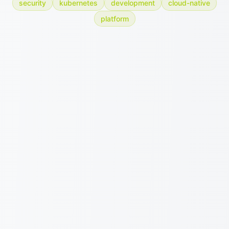
security
kubernetes
development
cloud-native
platform