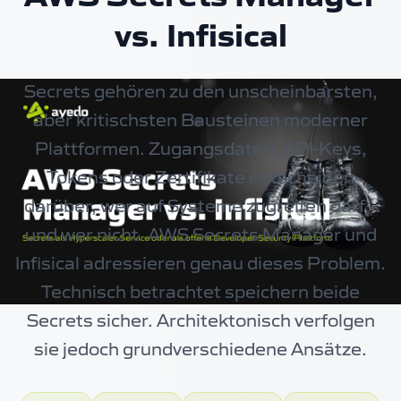
vs. Infisical
Secrets gehören zu den unscheinbarsten,
aber kritischsten Bausteinen moderner
Plattformen. Zugangsdaten, API-Keys,
Tokens oder Zertifikate entscheiden
darüber, wer auf Systeme zugreifen darf –
und wer nicht. AWS Secrets Manager und
Infisical adressieren genau dieses Problem.
Technisch betrachtet speichern beide
Secrets sicher. Architektonisch verfolgen
sie jedoch grundverschiedene Ansätze.