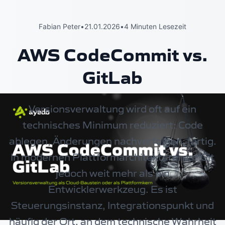
Fabian Peter
•
21.01.2026
•
4 Minuten Lesezeit
AWS CodeCommit vs.
GitLab
Versionsverwaltung wird oft auf ein
technisches Minimum reduziert: Code
ablegen, Änderungen nachverfolgen, fertig.
In modernen Plattformarchitekturen ist Git
jedoch weit mehr als ein
Entwicklerwerkzeug. Es ist
Steuerungsinstanz, Integrationspunkt und
häufig der Ort, an dem technische Wahrheit