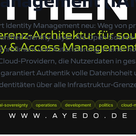
anagement (IA
ert Identity Management neu: Weg von pr
r unified Identity Layer. Als Open-Sourc
Enrollment und Autorisierung in einer h
Cloud-Providern, die Nutzerdaten in ge
garantiert Authentik volle Datenhoheit 
Identitäten über alle Infrastruktur-Gren
tal-sovereignty
operations
development
politics
cloud-n