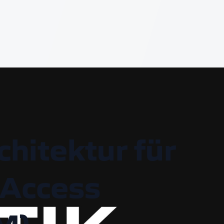
hitektur für
 Access