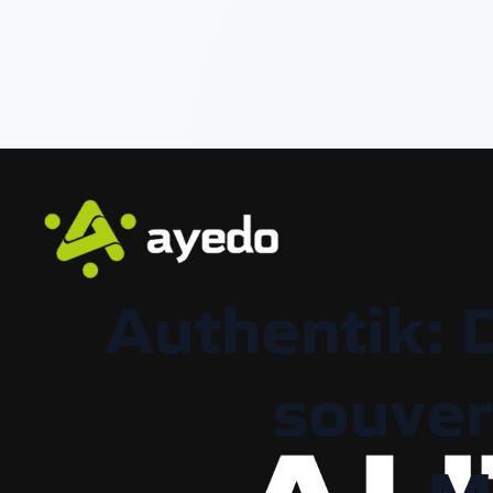
Authentik: 
souver