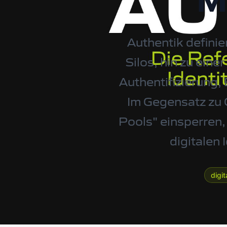
M
Authentik defini
Silos, hin zu eine
Authentifizierung, 
Im Gegensatz zu 
Pools" einsperren, 
digitalen 
digi