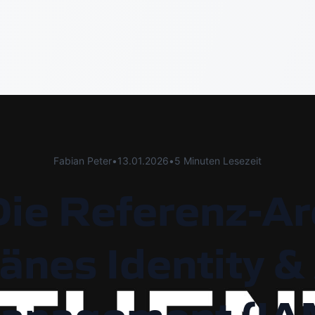
Fabian Peter
•
13.01.2026
•
5 Minuten Lesezeit
Die Referenz-Arc
änes Identity &