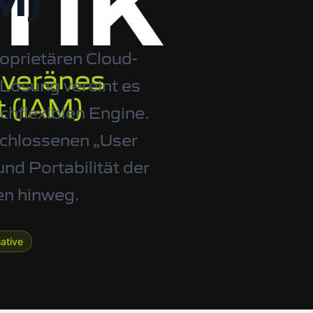
M)
oprietären Cloud-
e-Lösung vereint es
ochflexiblen Engine.
schlossenen „User
und Portabilität der
zen hinweg.
ative