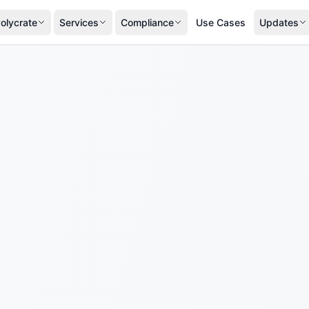
olycrate
Services
Compliance
Use Cases
Updates