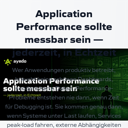
Application
Performance sollte
messbar sein —
jederzeit, in Echtzeit
Wer Anwendungen produktiv betreibt,
braucht keine schönen Dashboards,
sondern harte Daten. Performance-
Probleme entstehen nie dann, wenn Zeit
für Debugging ist. Sie kommen genau dann,
wenn Systeme unter Last laufen, Services
peak-load fahren, externe Abhängigkeiten