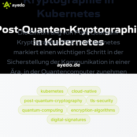
Kubernetes
Die Einführung von Post-Quantum-
Kryptographie (PQC) in
Kubernetes
markiert einen wichtigen Schritt in der
Sicherstellung der Kommunikation in einer
Ära, in der Quantencomputer zunehmen
kubernetes
cloud-native
post-quantum-cryptography
tls-security
quantum-computing
encryption-algorithms
digital-signatures