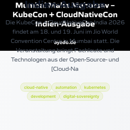
Indien-Ausgabe
Die KubeCon + CloudNativeCon India 2026
findet am 18. und 19. Juni im Jio World
Convention Centre in Mumbai statt. Die
Veranstaltung bringt Fachleute und
Technologen aus der Open-Source- und
[Cloud-Na
cloud-native
automation
kubernetes
development
digital-sovereignty