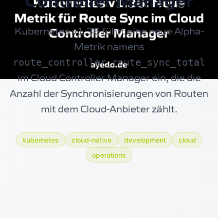
Controller Manager
Kubernetes v1.36 führt eine neue Alpha-
Metrik namens
route_controller_route_sync_total
im Cloud Controller Manager ein, die die
Anzahl der Synchronisierungen von Routen
mit dem Cloud-Anbieter zählt.
kubernetes
cloud-native
development
cloud
operations