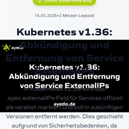
Quelle: Kubernetes Blog
14.05.2026
•
2 Minuten Lesezeit
Kubernetes v1.36:
Abkündigung und
Entfernung von Service
ExternalIPs
In Kubernetes v1.36 wird das
.spec.externalIPs-Feld für Services offiziell
als veraltet markiert und soll in zukünftigen
Versionen entfernt werden. Dies geschieht
aufgrund von Sicherheitsbedenken, da