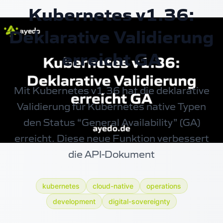
Kubernetes v1.36:
Deklarative Validierung
erreicht GA
Mit Kubernetes v1.36 hat die deklarative
Validierung für
Kubernetes
native Typen
den Status “General Availability” (GA)
erreicht. Diese neue Funktion verbessert
die API-Dokument
kubernetes
cloud-native
operations
development
digital-sovereignty