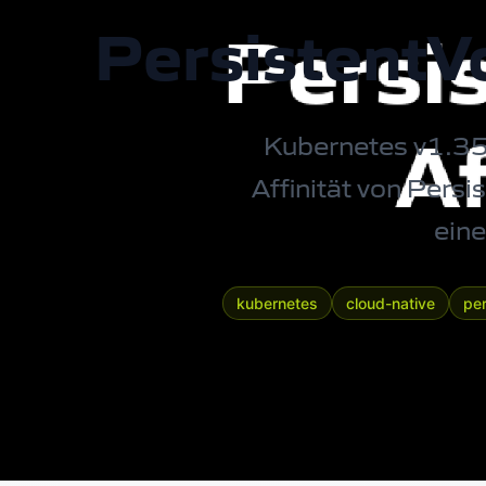
PersistentVo
Kubernetes v1.35 
Affinität von Pers
eine
kubernetes
cloud-native
pe