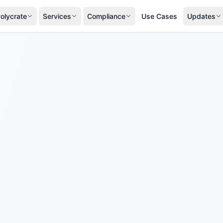
olycrate
Services
Compliance
Use Cases
Updates