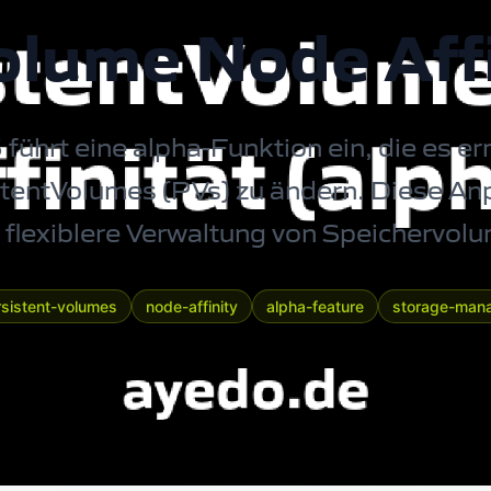
lume Node Affi
führt eine alpha-Funktion ein, die es er
istentVolumes (PVs) zu ändern. Diese A
 flexiblere Verwaltung von Speichervol
rsistent-volumes
node-affinity
alpha-feature
storage-man