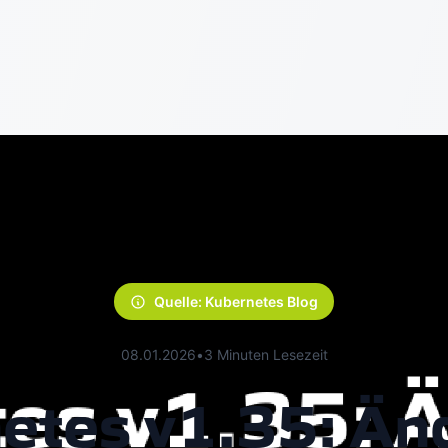
Quelle: Kubernetes Blog
08.01.2026
•
3 Minuten Lesezeit
etes v1.35: Än