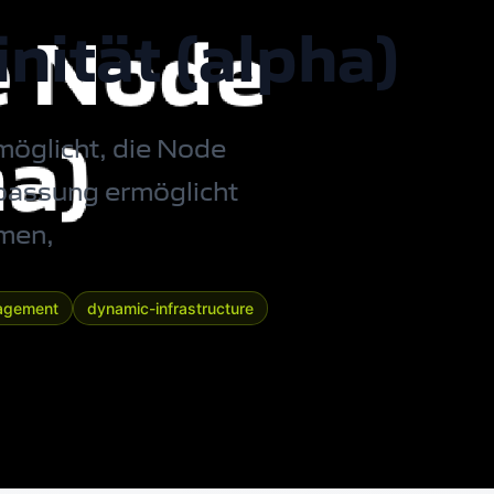
nität (alpha)
möglicht, die Node
npassung ermöglicht
umen,
agement
dynamic-infrastructure