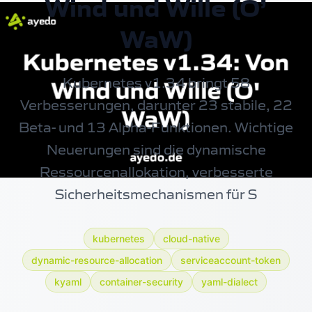
Wind und Wille (O’
WaW)
Kubernetes v1.34 bringt 58
Verbesserungen, darunter 23 stabile, 22
Beta- und 13 Alpha-Funktionen. Wichtige
Neuerungen sind die dynamische
Ressourcenallokation, verbesserte
Sicherheitsmechanismen für S
kubernetes
cloud-native
dynamic-resource-allocation
serviceaccount-token
kyaml
container-security
yaml-dialect