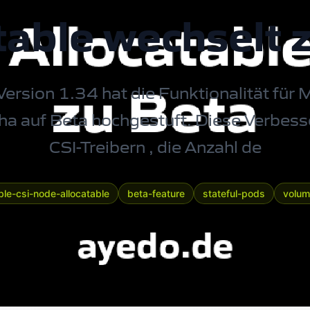
table wechselt 
ersion 1.34 hat die Funktionalität für
pha auf Beta hochgestuft. Diese Verbess
CSI-Treibern
, die Anzahl de
le-csi-node-allocatable
beta-feature
stateful-pods
volu