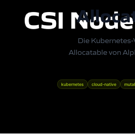
Alloca
Die Kubernetes-V
Allocatable von Al
kubernetes
cloud-native
mutab