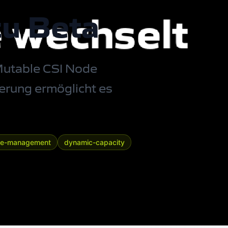
zu Beta
 Mutable CSI Node
erung ermöglicht es
me-management
dynamic-capacity