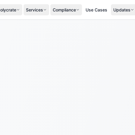
olycrate
Services
Compliance
Use Cases
Updates