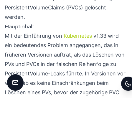
PersistentVolumeClaims (PVCs) gelöscht
werden.
Hauptinhalt
Mit der Einführung von
Kubernetes
v1.33 wird
ein bedeutendes Problem angegangen, das in
früheren Versionen auftrat, als das Löschen von
PVs und PVCs in der falschen Reihenfolge zu
PersistentVolume-Leaks führte. In Versionen vor
v1.33 gab es keine Einschränkungen beim
Kontakt aufnehmen
Z
Löschen eines PVs, bevor der zugehörige PVC
entfernt wurde. Dies führte dazu, dass die
Reclaim-Policy des PVs nicht respektiert wurde,
was zur Folge hatte, dass die entsprechenden
Speicherressourcen in der externen Infrastruktur