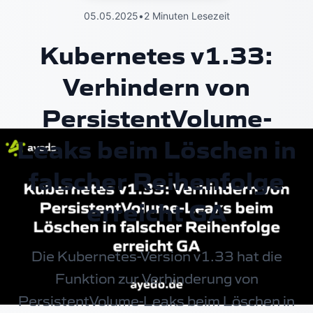
05.05.2025
•
2 Minuten Lesezeit
Kubernetes v1.33:
Verhindern von
PersistentVolume-
Leaks beim Löschen in
falscher Reihenfolge
erreicht GA
Die Kubernetes-Version v1.33 hat die
Funktion zur Verhinderung von
PersistentVolume-Leaks beim Löschen in