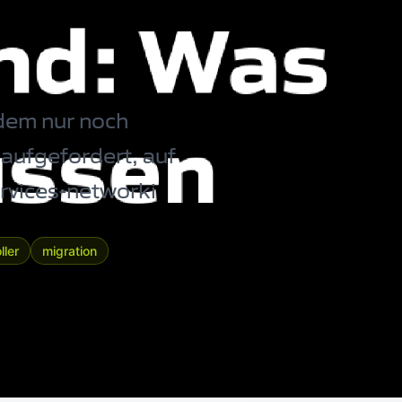
dem nur noch
aufgefordert, auf
rvices-networki
ller
migration