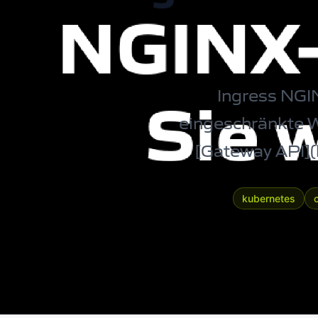
Ingress NGI
eingeschränkte W
[Gateway API](
kubernetes