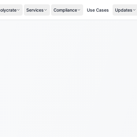
olycrate
Services
Compliance
Use Cases
Updates