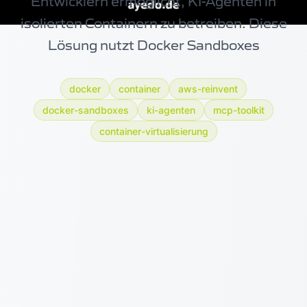
Entwicklern ermöglicht, KI-Agenten in
isolierten
Containern
zu betreiben. Diese
Lösung nutzt Docker Sandboxes
docker
container
aws-reinvent
docker-sandboxes
ki-agenten
mcp-toolkit
container-virtualisierung