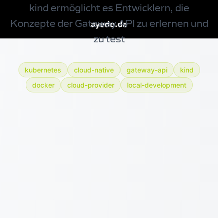
kind ermöglicht es Entwicklern, die
Konzepte der Gateway API zu erlernen und
zu test
kubernetes
cloud-native
gateway-api
kind
docker
cloud-provider
local-development