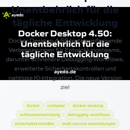
Unentbehrlich für die
tägliche Entwicklung
Docker Desktop 4.50 bietet umfassende
Verbesserungen für Entwicklungsteams,
darunter schnellere Debugging-Workflows,
erweiterte Sicherheitskontrollen und
nahtlose KI-Integration. Die neue Version
ziel
docker
container
docker-desktop
softwareentwicklung
debugging-workflows
sicherheitskontrollen
multi-service-anwendungen