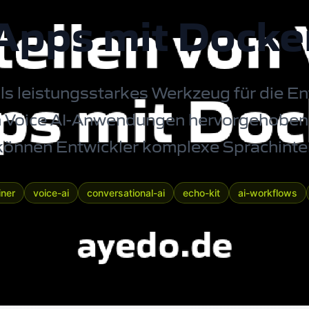
Apps mit Docke
ls leistungsstarkes Werkzeug für die E
on Voice AI-Anwendungen hervorgehoben.
können Entwickler komplexe Sprachinte
iner
voice-ai
conversational-ai
echo-kit
ai-workflows