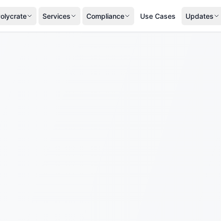
olycrate
Services
Compliance
Use Cases
Updates