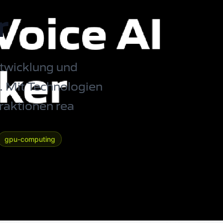
r
ntwicklung und
 Mit Technologien
raktionen rea
gpu-computing