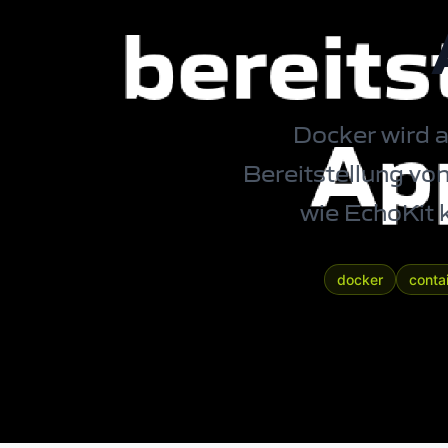
Docker wird a
Bereitstellung v
wie EchoKit 
docker
conta