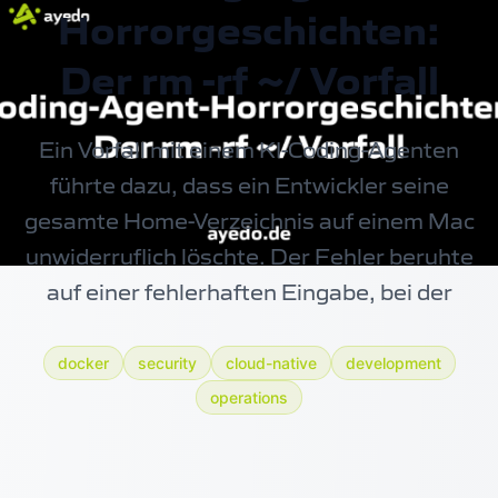
Horrorgeschichten:
Der rm -rf ~/ Vorfall
Ein Vorfall mit einem KI-Coding-Agenten
führte dazu, dass ein Entwickler seine
gesamte Home-Verzeichnis auf einem Mac
unwiderruflich löschte. Der Fehler beruhte
auf einer fehlerhaften Eingabe, bei der
docker
security
cloud-native
development
operations