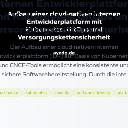
nternen Entwicklerplattfo
it Kubernetes, GitOps u
ersorgungskettensicherhe
Der Aufbau einer cloud-nativen internen
twicklerplattform (IDP) auf Basis von
Kubernet
und CNCF-Tools ermöglicht eine konsistente un
sichere Softwarebereitstellung. Durch die Inte
oud-native
kubernetes
security
software-delivery
platf