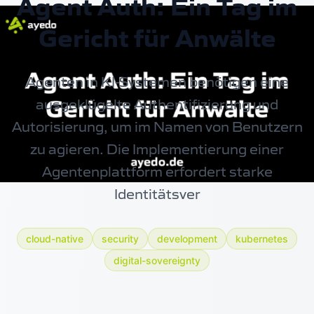
Agent Auth: Ein Tag im
Gericht für Anwälte
Agenten in KI-Systemen benötigen eine
ausgeklügelte Authentifizierung und
Autorisierung, um im Namen von Benutzern
zu agieren. Die Implementierung einer
Agentenplattform erfordert starke
Identitätsver
cloud-native
security
development
kubernetes
digital-sovereignty