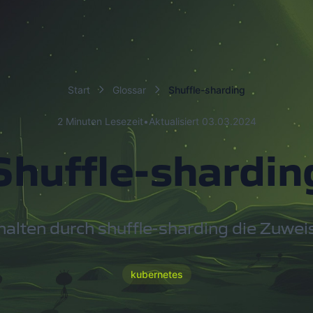
Start
Glossar
Shuffle-sharding
2 Minuten Lesezeit
•
Aktualisiert 03.03.2024
Shuffle-shardin
alten durch shuffle-sharding die Zuwei
kubernetes