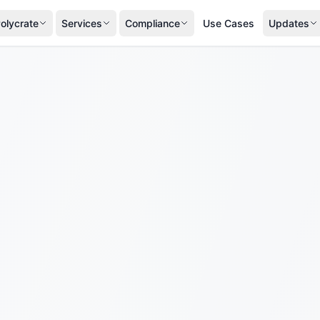
olycrate
Services
Compliance
Use Cases
Updates