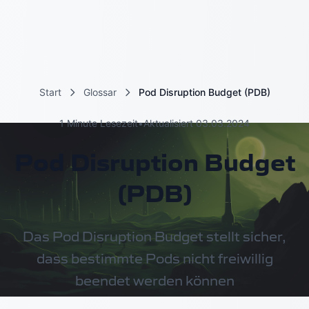
Start
Glossar
Pod Disruption Budget (PDB)
1 Minute Lesezeit
•
Aktualisiert 03.03.2024
Pod Disruption Budget
(PDB)
Das Pod Disruption Budget stellt sicher,
dass bestimmte Pods nicht freiwillig
beendet werden können