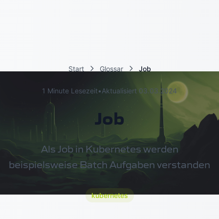
Start
Glossar
Job
1 Minute Lesezeit
•
Aktualisiert 03.03.2024
Job
Als Job in Kubernetes werden
beispielsweise Batch Aufgaben verstanden
kubernetes