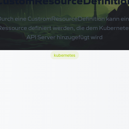
CustomResourceDefinitio
urch eine CustromResourceDefinition kann ei
Ressource definiert werden, die dem Kubernete
API Server hinzugefügt wird
kubernetes