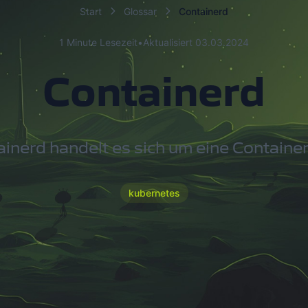
Start
Glossar
Containerd
1 Minute Lesezeit
•
Aktualisiert 03.03.2024
Containerd
ainerd handelt es sich um eine Container
kubernetes