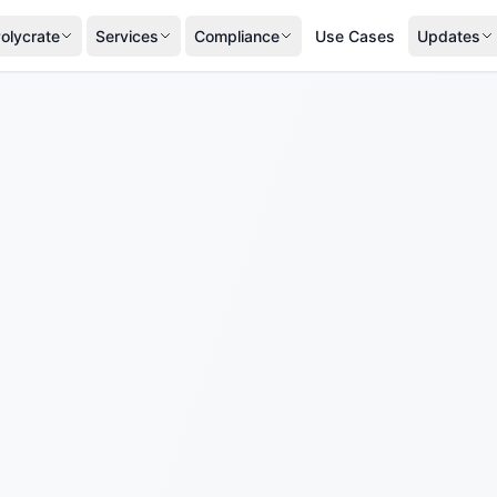
olycrate
Services
Compliance
Use Cases
Updates