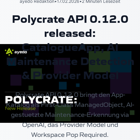
ayedo Redaktion
•
17.02.2026
•
2 Minuten Lesezeit
Polycrate API 0.12.0
released:
CatalogueApp, AI
Maintenance Detection
& Provider Model
Polycrate API 0.12.0 bringt den App-
Katalog als First-Class ManagedObject, AI-
gestuetzte Maintenance-Erkennung via
OpenAI, das Provider Model und
Workspace Pop Required.