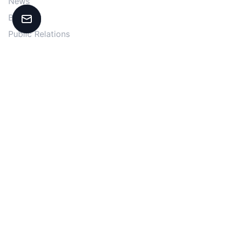
News
Backlog
Kontakt aufnehmen
Public Relations
Glossar
Docs
FAQ
RSS & JSON Feeds
LEGAL
Impressum
Datenschutz
Kontakt
AGB
Data Act Compliance Center
Compliance Maßnahmen