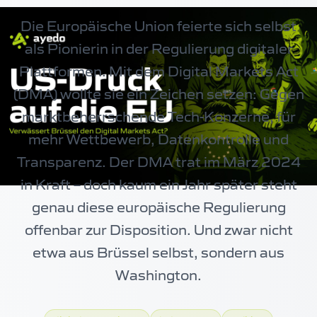
Die Europäische Union feierte sich selbst
als Pionierin in der Regulierung digitaler
Plattformen. Mit dem Digital Markets Act
(DMA) wollte sie ein Zeichen setzen: Gegen
marktbeherrschende Tech-Konzerne, für
mehr Wettbewerb, Datenkontrolle und
Transparenz. Der DMA trat im März 2024
in Kraft – doch kaum ein Jahr später steht
genau diese europäische Regulierung
offenbar zur Disposition. Und zwar nicht
etwa aus Brüssel selbst, sondern aus
Washington.