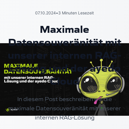
07.10.2024
•
3 Minuten Lesezeit
Maximale
Datensouveränität mit
unserer internen RAG-
Lösung und der ayedo
Cloud
In diesem Post beschreiben wir die
maximale Datensouveränität mit unserer
internen RAG-Lösung