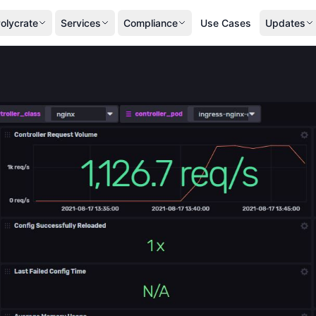
olycrate
Services
Compliance
Use Cases
Updates