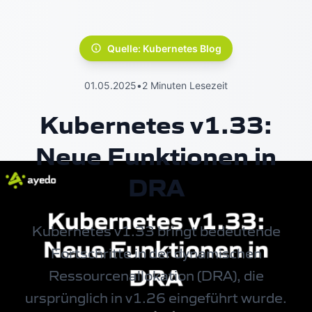
Quelle: Kubernetes Blog
01.05.2025
•
2 Minuten Lesezeit
Kubernetes v1.33:
Neue Funktionen in
DRA
Kubernetes v1.33 bringt bedeutende
Fortschritte in der dynamischen
Ressourcenallokation (DRA), die
ursprünglich in v1.26 eingeführt wurde.