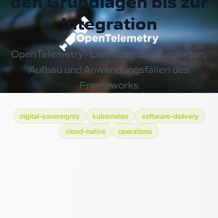
den Grundlagen bis zur
Integration
OpenTelemetry - Leitfaden zu Grundlagen,
Aufbau und Anwendungsfällen des
Frameworks
digital-sovereignty
kubernetes
software-delivery
cloud-native
operations